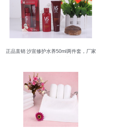
正品直销 沙宣修护水养50ml两件套，厂家
直销价格贴心推荐