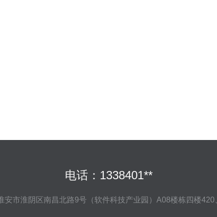
电话：1338401**
淮安市淮阴区南昌北路9号（软件科技产业园）A08楼栋四楼420、