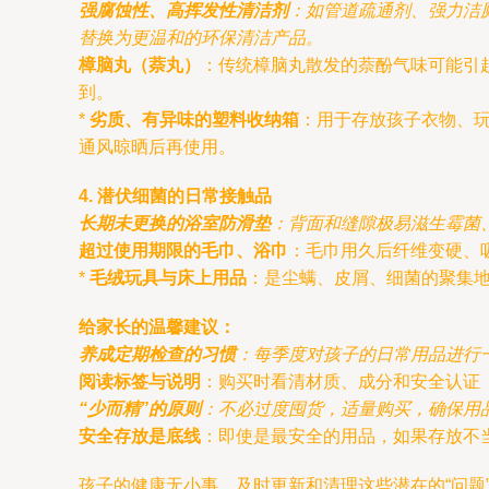
强腐蚀性、高挥发性清洁剂
：如管道疏通剂、强力洁
替换为更温和的环保清洁产品。
樟脑丸（萘丸）
：传统樟脑丸散发的萘酚气味可能引
到。
*
劣质、有异味的塑料收纳箱
：用于存放孩子衣物、
通风晾晒后再使用。
4. 潜伏细菌的日常接触品
长期未更换的浴室防滑垫
：背面和缝隙极易滋生霉菌
超过使用期限的毛巾、浴巾
：毛巾用久后纤维变硬、
*
毛绒玩具与床上用品
：是尘螨、皮屑、细菌的聚集地
给家长的温馨建议：
养成定期检查的习惯
：每季度对孩子的日常用品进行
阅读标签与说明
：购买时看清材质、成分和安全认证
“少而精”的原则
：不必过度囤货，适量购买，确保用
安全存放是底线
：即使是最安全的用品，如果存放不
孩子的健康无小事。及时更新和清理这些潜在的“问题