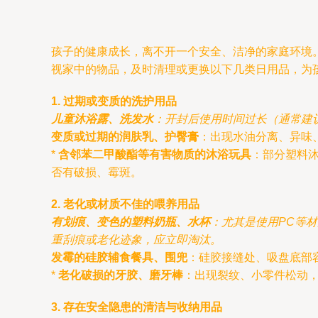
孩子的健康成长，离不开一个安全、洁净的家庭环境
视家中的物品，及时清理或更换以下几类日用品，为
1. 过期或变质的洗护用品
儿童沐浴露、洗发水
：开封后使用时间过长（通常建
变质或过期的润肤乳、护臀膏
：出现水油分离、异味
*
含邻苯二甲酸酯等有害物质的沐浴玩具
：部分塑料
否有破损、霉斑。
2. 老化或材质不佳的喂养用品
有划痕、变色的塑料奶瓶、水杯
：尤其是使用PC等材质
重刮痕或老化迹象，应立即淘汰。
发霉的硅胶辅食餐具、围兜
：硅胶接缝处、吸盘底部
*
老化破损的牙胶、磨牙棒
：出现裂纹、小零件松动
3. 存在安全隐患的清洁与收纳用品