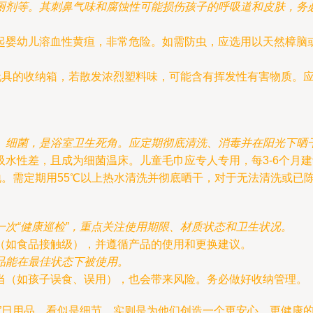
厕剂等。其刺鼻气味和腐蚀性可能损伤孩子的呼吸道和皮肤，务
起婴幼儿溶血性黄疸，非常危险。如需防虫，应选用以天然樟脑
玩具的收纳箱，若散发浓烈塑料味，可能含有挥发性有害物质。应
、细菌，是浴室卫生死角。应定期彻底清洗、消毒并在阳光下晒
吸水性差，且成为细菌温床。儿童毛巾应专人专用，每3-6个月
。需定期用55℃以上热水清洗并彻底晒干，对于无法清洗或已
一次“健康巡检”，重点关注使用期限、材质状态和卫生状况。
（如食品接触级），并遵循产品的使用和更换建议。
品能在最佳状态下被使用。
当（如孩子误食、误用），也会带来风险。务必做好收纳管理。
”日用品，看似是细节，实则是为他们创造一个更安心、更健康